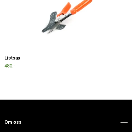
Listsax
480:-
Om oss