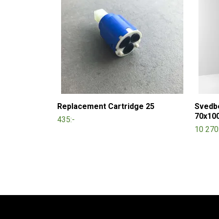
Replacement Cartridge 25
Svedb
70x100
435:-
10 270