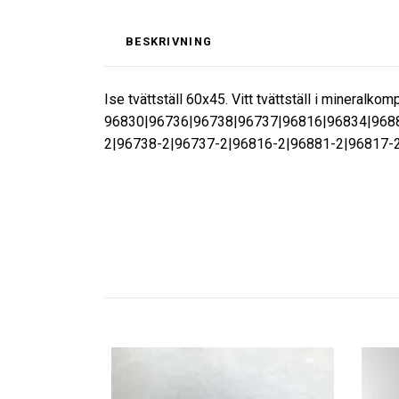
BESKRIVNING
Ise tvättställ 60x45. Vitt tvättställ i mineralkom
96830|96736|96738|96737|96816|96834|968
2|96738-2|96737-2|96816-2|96881-2|96817-