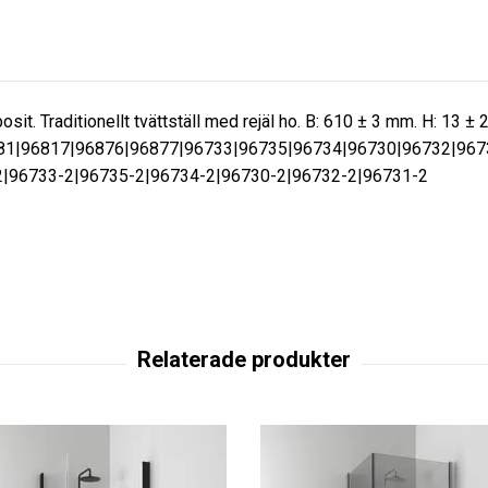
posit. Traditionellt tvättställ med rejäl ho. B: 610 ± 3 mm. H: 13 ±
81|96817|96876|96877|96733|96735|96734|96730|96732|967
2|96733-2|96735-2|96734-2|96730-2|96732-2|96731-2