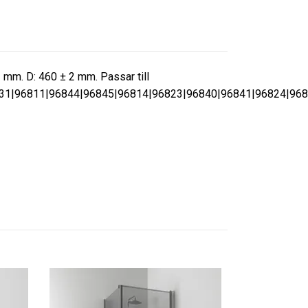
 2 mm. D: 460 ± 2 mm. Passar till
31|96811|96844|96845|96814|96823|96840|96841|96824|968