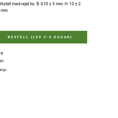
ättställ med rejäl ho. B: 610 ± 3 mm. H: 13 ± 2
2 mm.
BESTÄLL (LEV 2-4 DAGAR)
ra
60
ergs