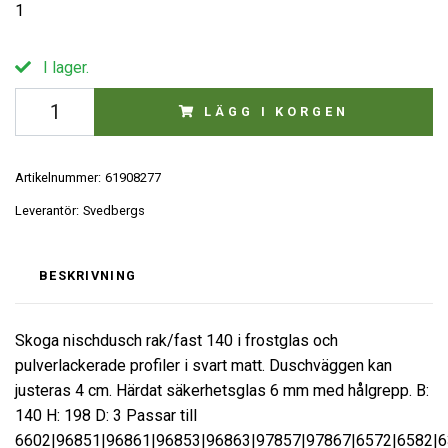
1
I lager.
LÄGG I KORGEN
Artikelnummer:
61908277
Leverantör:
Svedbergs
BESKRIVNING
Skoga nischdusch rak/fast 140 i frostglas och
pulverlackerade profiler i svart matt. Duschväggen kan
justeras 4 cm. Härdat säkerhetsglas 6 mm med hålgrepp. B:
140 H: 198 D: 3 Passar till
6602|96851|96861|96853|96863|97857|97867|6572|6582|