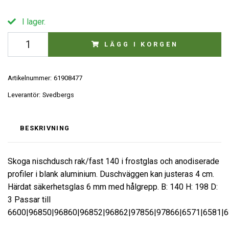
I lager.
LÄGG I KORGEN
Artikelnummer:
61908477
Leverantör:
Svedbergs
BESKRIVNING
Skoga nischdusch rak/fast 140 i frostglas och anodiserade
profiler i blank aluminium. Duschväggen kan justeras 4 cm.
Härdat säkerhetsglas 6 mm med hålgrepp. B: 140 H: 198 D:
3 Passar till
6600|96850|96860|96852|96862|97856|97866|6571|6581|