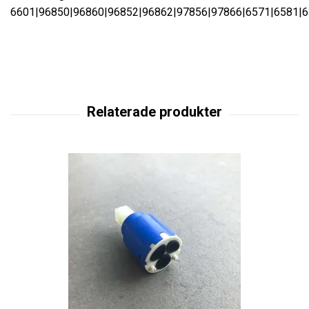
6601|96850|96860|96852|96862|97856|97866|6571|6581|