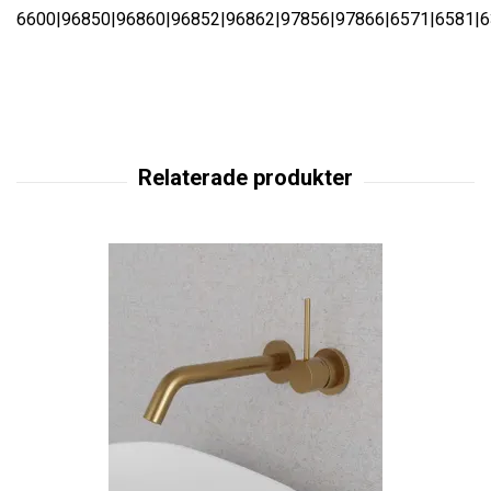
6600|96850|96860|96852|96862|97856|97866|6571|6581|