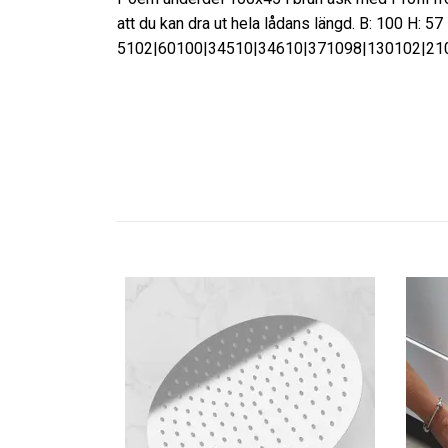
att du kan dra ut hela lådans längd. B: 100 H: 57 
5102|60100|34510|34610|371098|130102|21