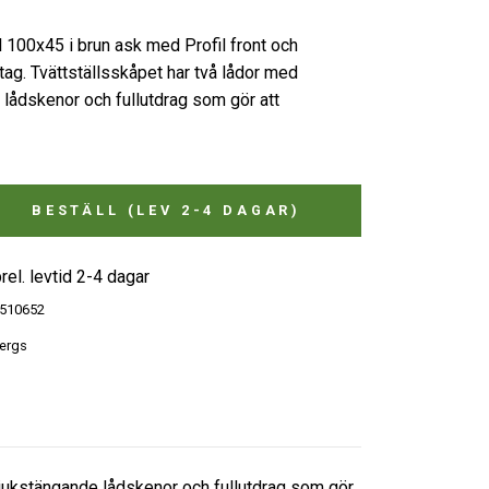
100x45 i brun ask med Profil front och
tag. Tvättställsskåpet har två lådor med
lådskenor och fullutdrag som gör att
BESTÄLL (LEV 2-4 DAGAR)
rel. levtid 2-4 dagar
510652
ergs
mjukstängande lådskenor och fullutdrag som gör