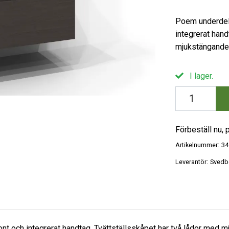
Poem underdel 
integrerat hand
mjukstängande 
I lager.
Förbeställ nu, p
Artikelnummer:
34
Leverantör:
Svedb
nt och integrerat handtag. Tvättställsskåpet har två lådor med 