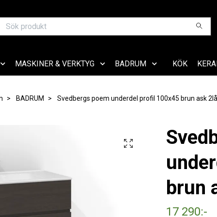
MASKINER & VERKTYG
BADRUM
KÖK
KERA
m
BADRUM
Svedbergs poem underdel profil 100x45 brun ask 2l
Sved
under
brun 
17 290:-