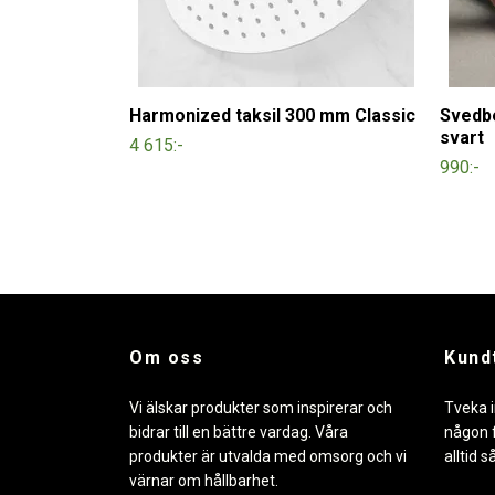
Harmonized taksil 300 mm Classic
Svedbe
svart
4 615:-
990:-
Om oss
Kund
Vi älskar produkter som inspirerar och
Tveka i
bidrar till en bättre vardag. Våra
någon f
produkter är utvalda med omsorg och vi
alltid s
värnar om hållbarhet.