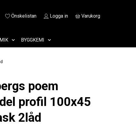
Önskelistan
Logga in
Varukorg
MIK
BYGGKEMI
åd
bergs poem
del profil 100x45
ask 2låd