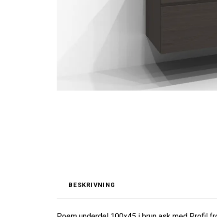
BESKRIVNING
Poem underdel 100x45 i brun ask med Profil fro