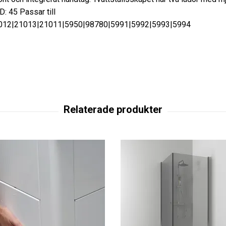
D: 45 Passar till
012|21013|21011|5950|98780|5991|5992|5993|5994