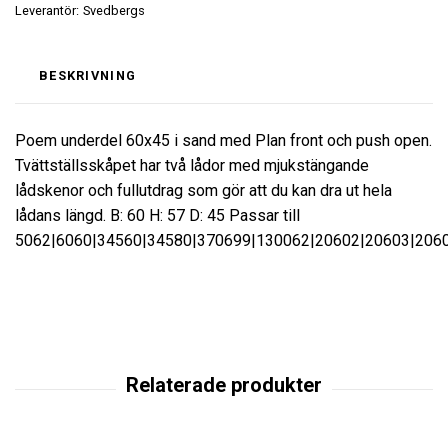
Leverantör:
Svedbergs
BESKRIVNING
Poem underdel 60x45 i sand med Plan front och push open.
Tvättställsskåpet har två lådor med mjukstängande
lådskenor och fullutdrag som gör att du kan dra ut hela
lådans längd. B: 60 H: 57 D: 45 Passar till
5062|6060|34560|34580|370699|130062|20602|20603|206