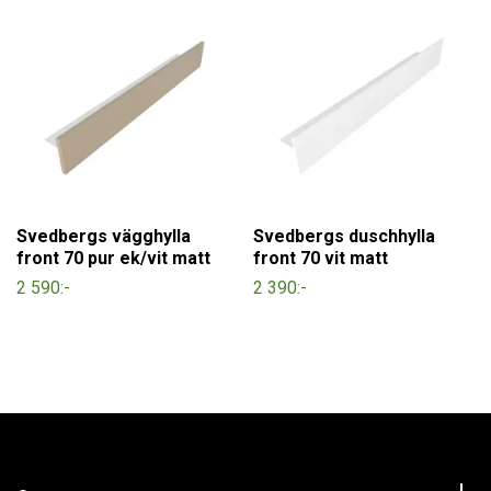
Svedbergs vägghylla
Svedbergs duschhylla
front 70 pur ek/vit matt
front 70 vit matt
2 590:-
2 390:-