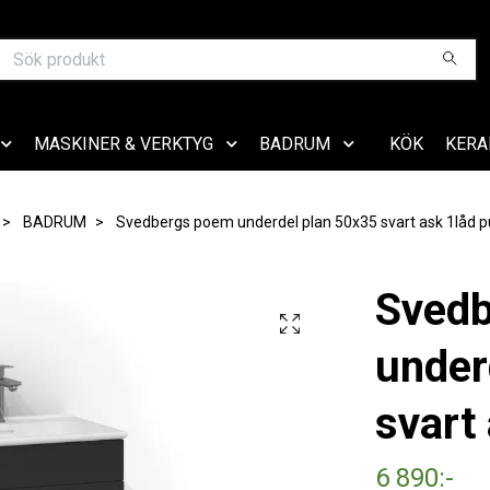
MASKINER & VERKTYG
BADRUM
KÖK
KERA
BADRUM
Svedbergs poem underdel plan 50x35 svart ask 1låd 
Sved
under
svart
6 890:-