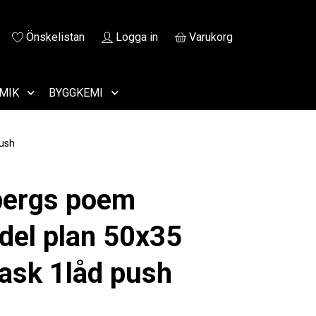
Önskelistan
Logga in
Varukorg
MIK
BYGGKEMI
push
bergs poem
del plan 50x35
 ask 1låd push