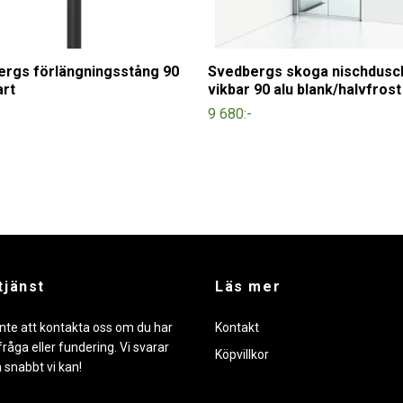
rgs förlängningsstång 90
Svedbergs skoga nischdusc
art
vikbar 90 alu blank/halvfrost
9 680:-
tjänst
Läs mer
nte att kontakta oss om du har
Kontakt
råga eller fundering. Vi svarar
Köpvillkor
å snabbt vi kan!