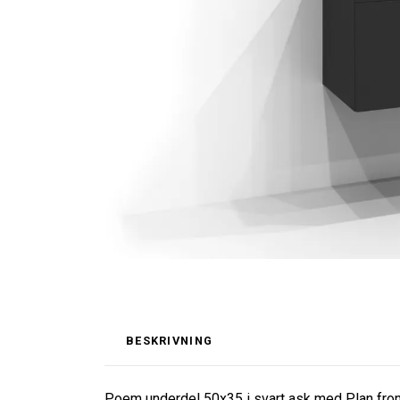
BESKRIVNING
Poem underdel 50x35 i svart ask med Plan fron