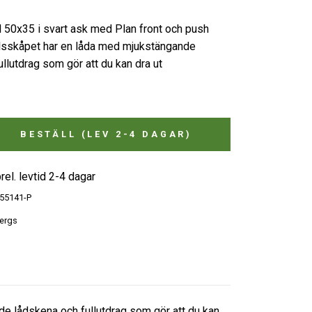
50x35 i svart ask med Plan front och push
llsskåpet har en låda med mjukstängande
llutdrag som gör att du kan dra ut
BESTÄLL (LEV 2-4 DAGAR)
rel. levtid 2-4 dagar
55141-P
ergs
e lådskena och fullutdrag som gör att du kan