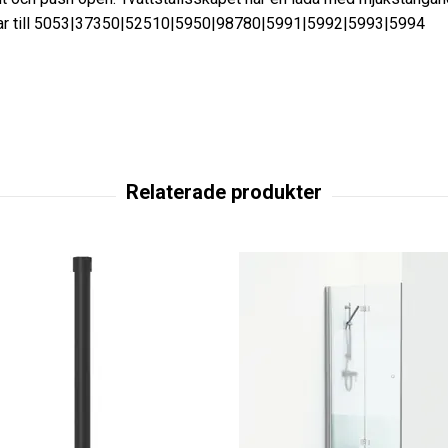
assar till 5053|37350|52510|5950|98780|5991|5992|5993|5994