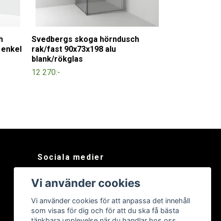
h
Svedbergs skoga hörndusch
 enkel
rak/fast 90x73x198 alu
blank/rökglas
12 270:-
Sociala medier
Facebook
Vi använder cookies
Instagram
Vi använder cookies för att anpassa det innehåll
som visas för dig och för att du ska få bästa
tänkbara upplevelse när du handlar hos oss.