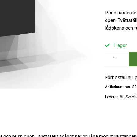
Poem underdel 
open. Tvättstä
lådskena och fu
I lager.
Förbeställ nu, p
Artikelnummer:
33
Leverantör:
Svedb
t och push open. Tvättställsskåpet har en låda med mjukstängand