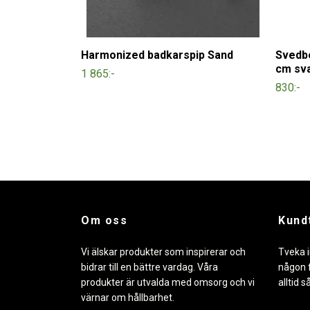
Harmonized badkarspip Sand
Svedbe
cm sv
1 865:-
830:-
Om oss
Kund
Vi älskar produkter som inspirerar och
Tveka i
bidrar till en bättre vardag. Våra
någon f
produkter är utvalda med omsorg och vi
alltid s
värnar om hållbarhet.