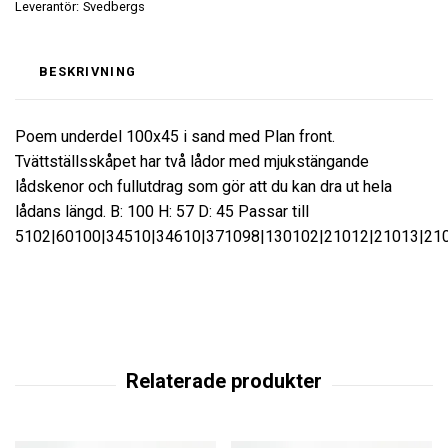
Leverantör:
Svedbergs
BESKRIVNING
Poem underdel 100x45 i sand med Plan front.
Tvättställsskåpet har två lådor med mjukstängande
lådskenor och fullutdrag som gör att du kan dra ut hela
lådans längd. B: 100 H: 57 D: 45 Passar till
5102|60100|34510|34610|371098|130102|21012|21013|21