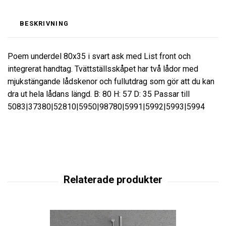
BESKRIVNING
Poem underdel 80x35 i svart ask med List front och
integrerat handtag. Tvättställsskåpet har två lådor med
mjukstängande lådskenor och fullutdrag som gör att du kan
dra ut hela lådans längd. B: 80 H: 57 D: 35 Passar till
5083|37380|52810|5950|98780|5991|5992|5993|5994