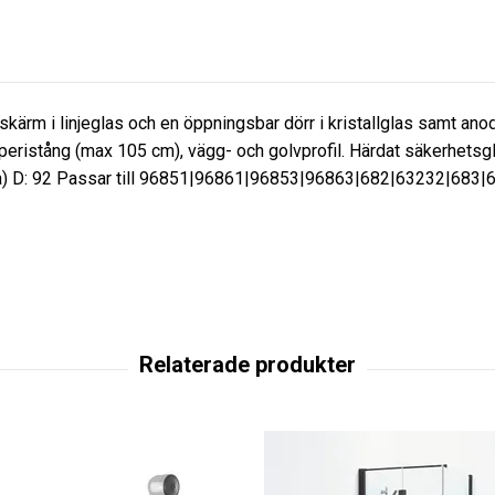
m i linjeglas och en öppningsbar dörr i kristallglas samt anodi
peristång (max 105 cm), vägg- och golvprofil. Härdat säkerhetsg
ena) D: 92 Passar till 96851|96861|96853|96863|682|63232|68