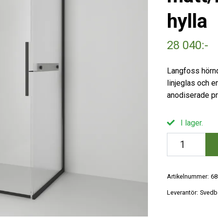
hylla
28 040:-
Langfoss hörn
linjeglas och e
anodiserade pro
I lager.
Artikelnummer:
68
Leverantör:
Svedb