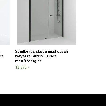
h
Svedbergs skoga nischdusch
rt
rak/fast 140x198 svart
matt/frostglas
12 370:-