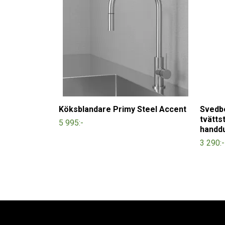
Köksblandare Primy Steel Accent
Svedb
tvätts
5 995:-
handd
3 290:-