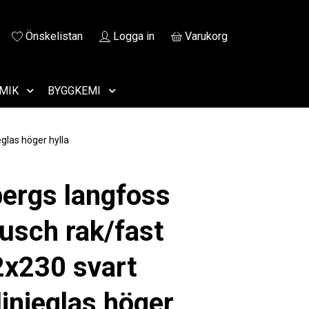
Önskelistan
Logga in
Varukorg
MIK
BYGGKEMI
glas höger hylla
ergs langfoss
usch rak/fast
x230 svart
linjeglas höger