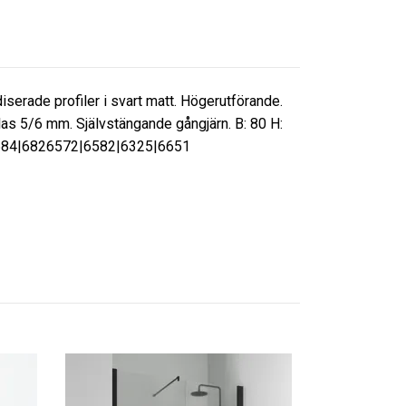
serade profiler i svart matt. Högerutförande.
las 5/6 mm. Självstängande gångjärn. B: 80 H:
3|684|6826572|6582|6325|6651