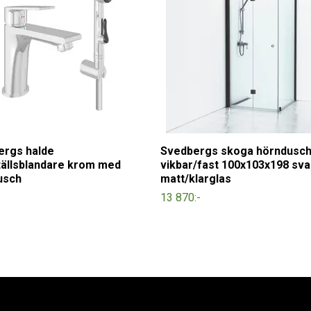
ergs halde
Svedbergs skoga hörndusc
tällsblandare krom med
vikbar/fast 100x103x198 sva
usch
matt/klarglas
13 870:-