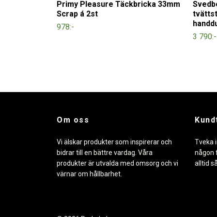
Primy Pleasure Täckbricka 33mm
Svedb
Scrap á 2st
tvätts
handd
978:-
3 790:-
Om oss
Kund
Vi älskar produkter som inspirerar och
Tveka i
bidrar till en bättre vardag. Våra
någon f
produkter är utvalda med omsorg och vi
alltid s
värnar om hållbarhet.