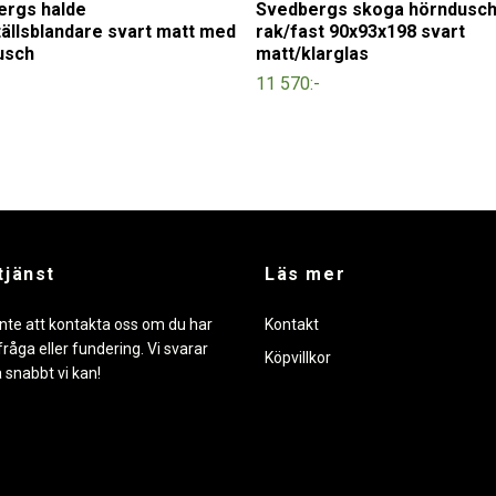
ergs halde
Svedbergs skoga hörndusc
tällsblandare svart matt med
rak/fast 90x93x198 svart
usch
matt/klarglas
11 570:-
tjänst
Läs mer
nte att kontakta oss om du har
Kontakt
råga eller fundering. Vi svarar
Köpvillkor
å snabbt vi kan!