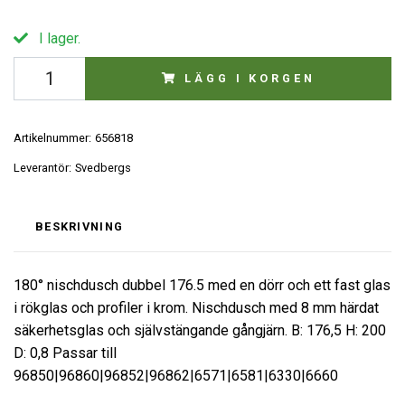
I lager.
LÄGG I KORGEN
Artikelnummer:
656818
Leverantör:
Svedbergs
BESKRIVNING
180° nischdusch dubbel 176.5 med en dörr och ett fast glas
i rökglas och profiler i krom. Nischdusch med 8 mm härdat
säkerhetsglas och självstängande gångjärn. B: 176,5 H: 200
D: 0,8 Passar till
96850|96860|96852|96862|6571|6581|6330|6660