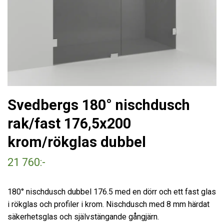
Svedbergs 180° nischdusch
rak/fast 176,5x200
krom/rökglas dubbel
21 760:-
180° nischdusch dubbel 176.5 med en dörr och ett fast glas
i rökglas och profiler i krom. Nischdusch med 8 mm härdat
säkerhetsglas och självstängande gångjärn.