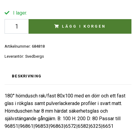
I lager.
LÄGG I KORGEN
Artikelnummer:
684818
Leverantör:
Svedbergs
BESKRIVNING
180° hörndusch rak/fast 80x100 med en dörr och ett fast
glas i rökglas samt pulverlackerade profiler i svart matt.
Hörnduschen har 8 mm härdat säkerhetsglas och
självstängande gångjärn. B: 100 H: 200 D: 80 Passar till
96851|96861|96853|96863|6572|6582|6325|6651